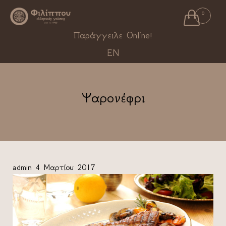

0
Ski
Παράγγειλε Online!
to
EN
con
Ψαρονέφρι
admin
4 Μαρτίου 2017