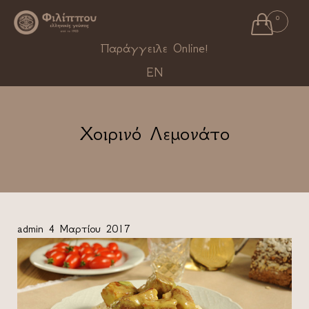

0
Ski
Παράγγειλε Online!
to
EN
con
Χοιρινό Λεμονάτο
admin
4 Μαρτίου 2017