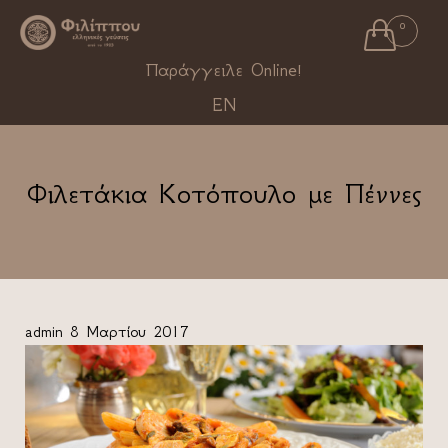

0
Ski
Παράγγειλε Online!
to
EN
con
Φιλετάκια Κοτόπουλο με Πέννες
admin
8 Μαρτίου 2017