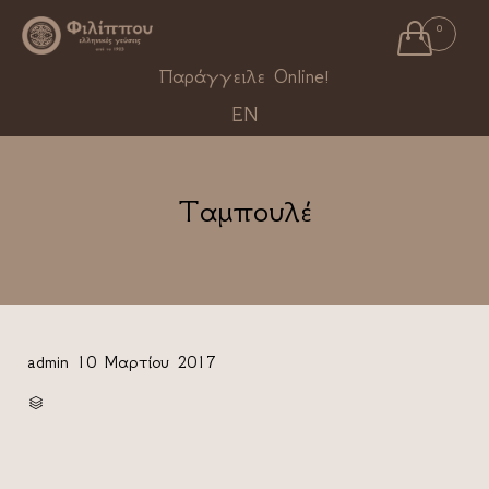

0
Ski
Παράγγειλε Online!
to
EN
con
Ταμπουλέ
admin
10 Μαρτίου 2017
CATEGORY
