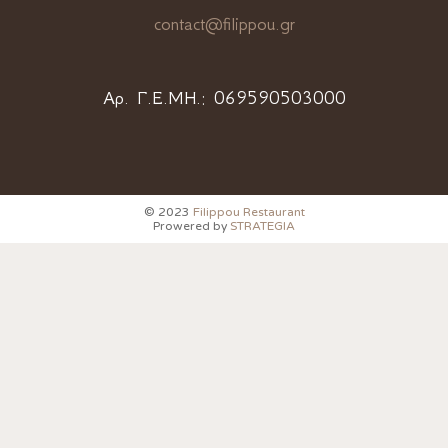
contact@filippou.gr
Αρ. Γ.Ε.ΜΗ.:
069590503000
© 2023
Filippou Restaurant
Prowered by
STRATEGIA