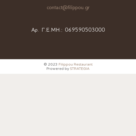
contact@filippou.gr
Αρ. Γ.Ε.ΜΗ.:
069590503000
© 2023
Filippou Restaurant
Prowered by
STRATEGIA