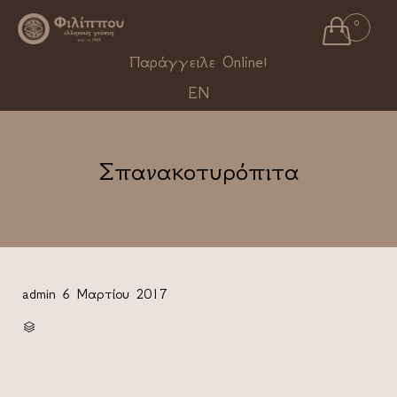

0
Ski
Παράγγειλε Online!
to
EN
con
Σπανακοτυρόπιτα
admin
6 Μαρτίου 2017
CATEGORY
