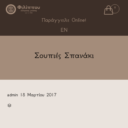

0
Ski
Παράγγειλε Online!
to
EN
con
Σουπιές Σπανάκι
admin
18 Μαρτίου 2017
CATEGORY
