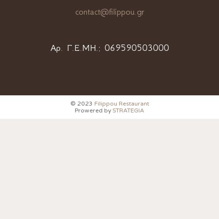
contact@filippou.gr
Αρ. Γ.Ε.ΜΗ.:
069590503000
© 2023
Filippou Restaurant
Prowered by
STRATEGIA