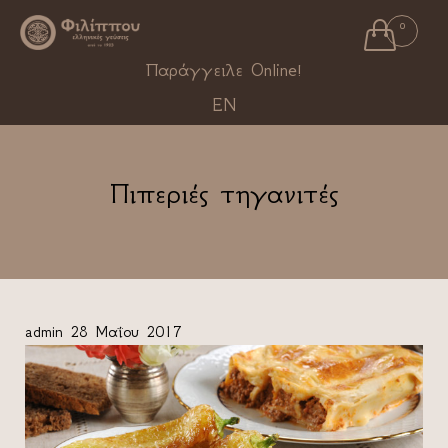

0
Ski
Παράγγειλε Online!
to
EN
con
Πιπεριές τηγανιτές
admin
28 Μαΐου 2017