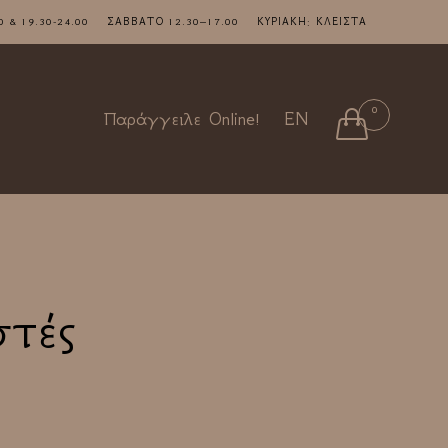
7.00 & 19.30-24.00 ΣΑΒΒΑΤΟ 12.30–17.00 ΚΥΡΙΑΚΗ: ΚΛΕΙΣΤΑ
Skip
0

Παράγγειλε Online!
EN
to
content
στές