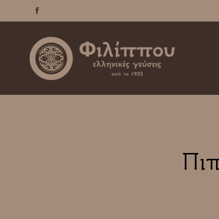

Πιπ