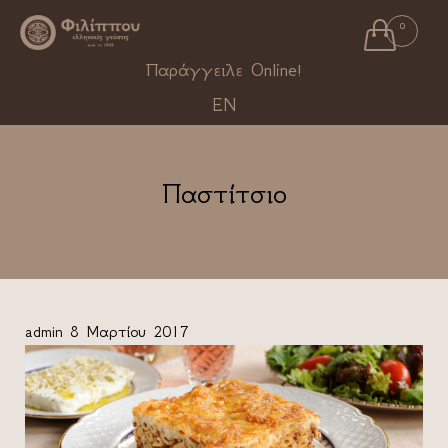

0
Ski
Παράγγειλε Online!
to
EN
con
Παστίτσιο
admin
8 Μαρτίου 2017