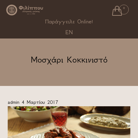

0
Ski
Παράγγειλε Online!
to
EN
con
Μοσχάρι Κοκκινιστό
admin
4 Μαρτίου 2017