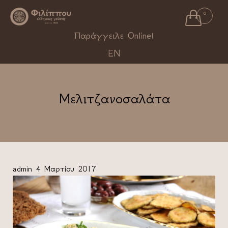

0
Ski
Παράγγειλε Online!
to
EN
con
Μελιτζανοσαλάτα
admin
4 Μαρτίου 2017