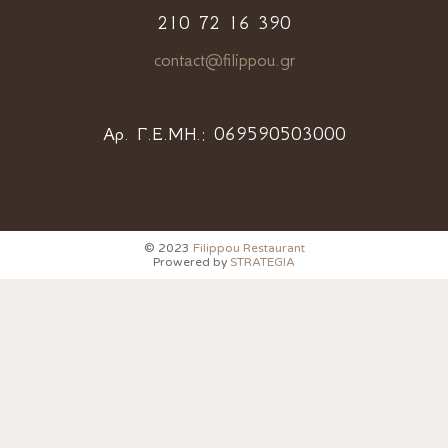
210 72 16 390
contact@filippou.gr
Αρ. Γ.Ε.ΜΗ.:
069590503000
© 2023
Filippou Restaurant
Prowered by
STRATEGIA