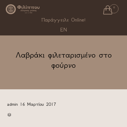

0
Ski
Παράγγειλε Online!
to
EN
con
Λαβράκι φιλεταρισμένο στο
φούρνο
admin
16 Μαρτίου 2017
CATEGORY
