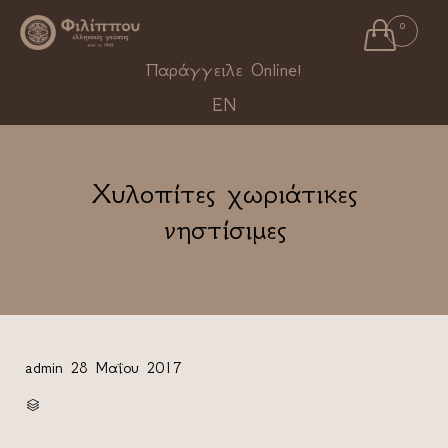

0
Ski
Παράγγειλε Online!
to
EN
con
Χυλοπίτες χωριάτικες
νηστίσιμες
admin
28 Μαΐου 2017
CATEGORY
