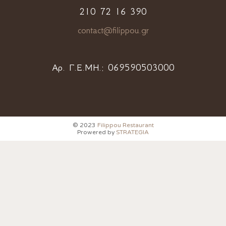
210 72 16 390
contact@filippou.gr
Αρ. Γ.Ε.ΜΗ.:
069590503000
© 2023
Filippou Restaurant
Prowered by
STRATEGIA