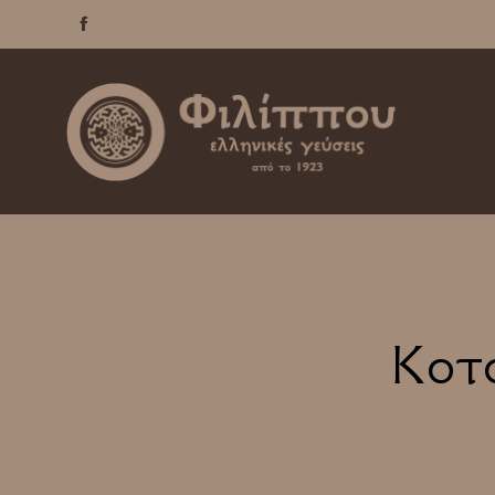

Κοτό