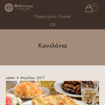

0
Ski
Παράγγειλε Online!
to
EN
con
Κανελόνια
admin
4 Απριλίου 2017