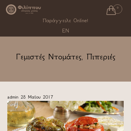

0
Ski
Παράγγειλε Online!
to
EN
con
Γεμιστές Ντομάτες, Πιπεριές
admin
28 Μαΐου 2017