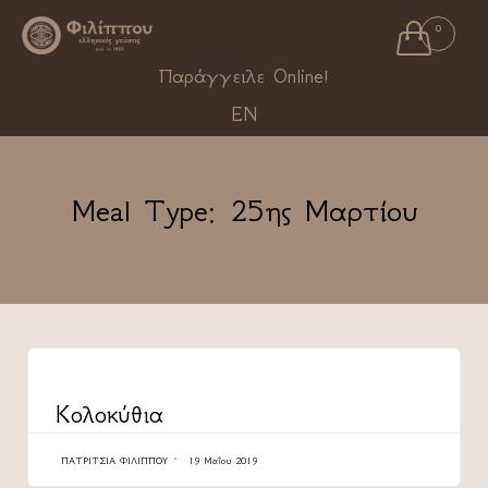

0
Ski
Παράγγειλε Online!
to
EN
con
Meal Type:
25ης Μαρτίου
CATEGORY
Κολοκύθια
ΠΑΤΡΊΤΣΙΑ ΦΙΛΊΠΠΟΥ
19 Μαΐου 2019