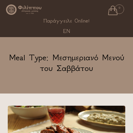

0
Ski
Παράγγειλε Online!
to
EN
con
Meal Type:
Μεσημεριανό Μενού
του Σαββάτου