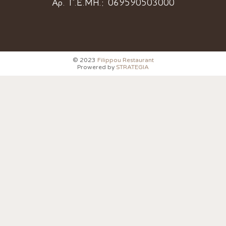
Αρ. Γ.Ε.ΜΗ.:
069590503000
© 2023
Filippou Restaurant
Prowered by
STRATEGIA