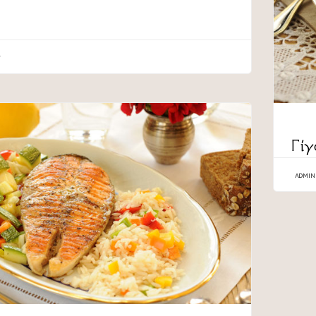
CATEG
Γίγ
ADMIN