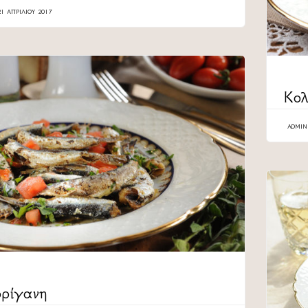
21 ΑΠΡΙΛΊΟΥ 2017
CATEG
Κολ
ADMIN
ρίγανη