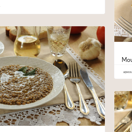
CATEG
Μο
ADMIN