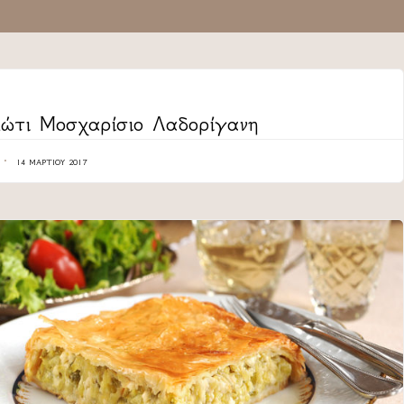
ORY
ώτι Μοσχαρίσιο Λαδορίγανη
14 ΜΑΡΤΊΟΥ 2017