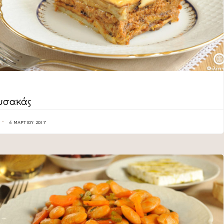
ORY
υσακάς
6 ΜΑΡΤΊΟΥ 2017