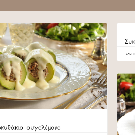
CATEG
Συκ
ADMIN
οκυθάκια αυγολέμονο