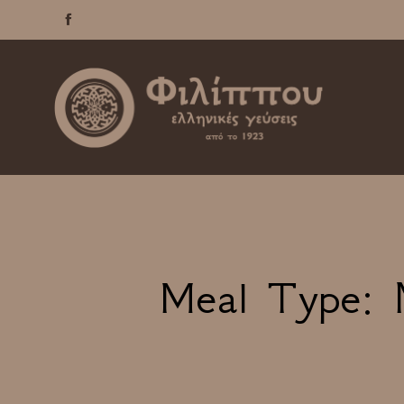

Meal Type: