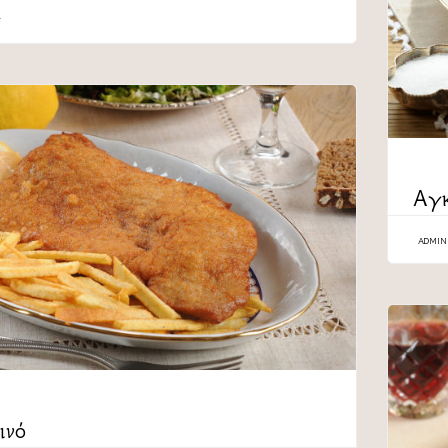
CATEG
Αγκ
ADMIN
ινό