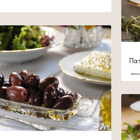
CATEG
Πατ
ADMIN