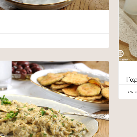
CATEG
Γαρ
ADMIN