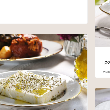
CATEG
Γρα
ADMIN