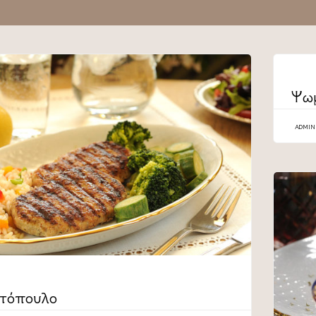
CATEG
Ψω
ADMIN
οτόπουλο