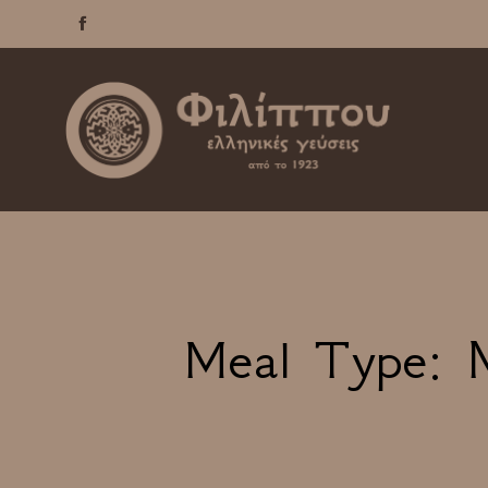

Meal Type: