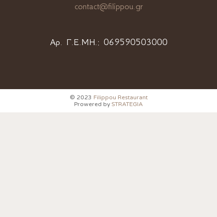
contact@filippou.gr
Αρ. Γ.Ε.ΜΗ.:
069590503000
© 2023
Filippou Restaurant
Prowered by
STRATEGIA