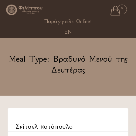

0
Ski
Παράγγειλε Online!
to
EN
con
Meal Type:
Βραδυνό Μενού της
Δευτέρας
CATEGORY
Σνίτσελ κοτόπουλο