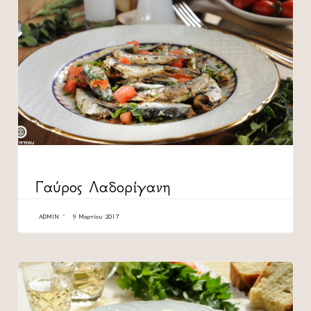
CATEGORY
Γαύρος Λαδορίγανη
ADMIN
9 Μαρτίου 2017