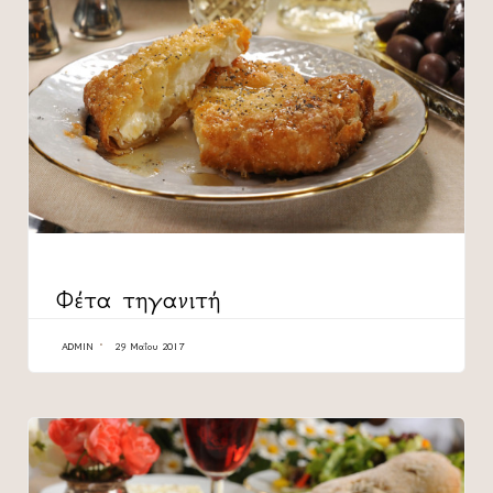
CATEGORY
Φέτα τηγανιτή
ADMIN
29 Μαΐου 2017