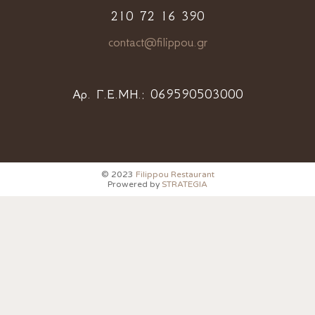
210 72 16 390
contact@filippou.gr
Αρ. Γ.Ε.ΜΗ.:
069590503000
© 2023
Filippou Restaurant
Prowered by
STRATEGIA