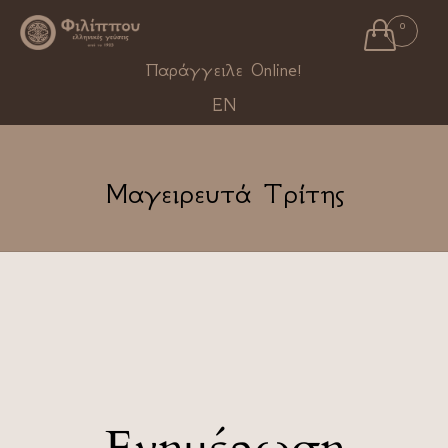

0
Ski
Παράγγειλε Online!
to
EN
con
Μαγειρευτά Τρίτης