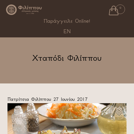

0
Ski
Παράγγειλε Online!
to
EN
con
Χταπόδι Φιλίππου
Πατρίτσια Φιλίππου
27 Ιουνίου 2017