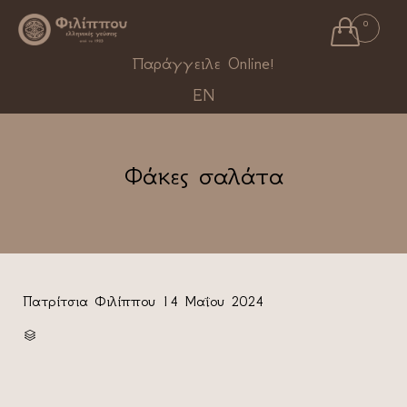

0
Ski
Παράγγειλε Online!
to
EN
con
Φάκες σαλάτα
Πατρίτσια Φιλίππου
14 Μαΐου 2024
CATEGORY
