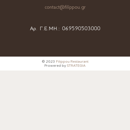
contact@filippou.gr
Αρ. Γ.Ε.ΜΗ.:
069590503000
© 2023
Filippou Restaurant
Prowered by
STRATEGIA