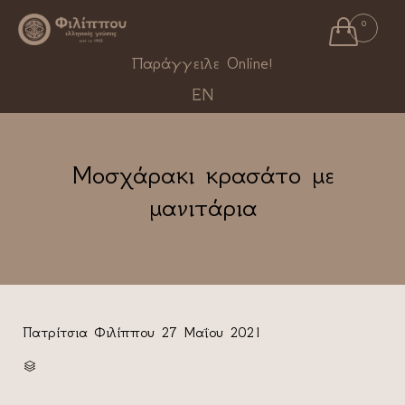

0
Ski
Παράγγειλε Online!
to
EN
con
Μοσχάρακι κρασάτο με
μανιτάρια
Πατρίτσια Φιλίππου
27 Μαΐου 2021
CATEGORY
