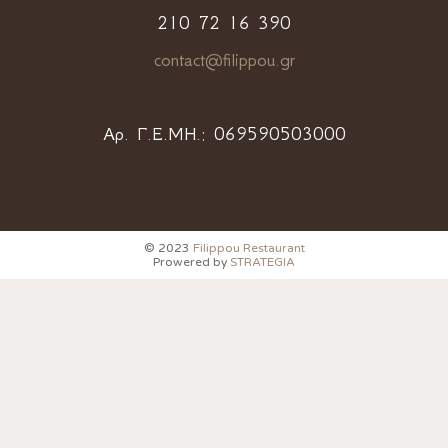
210 72 16 390
contact@filippou.gr
Αρ. Γ.Ε.ΜΗ.:
069590503000
© 2023
Filippou Restaurant
Prowered by
STRATEGIA