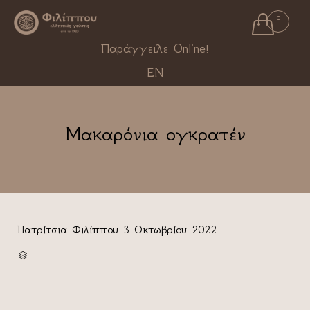

0
Ski
Παράγγειλε Online!
to
EN
con
Μακαρόνια ογκρατέν
Πατρίτσια Φιλίππου
3 Οκτωβρίου 2022
CATEGORY
