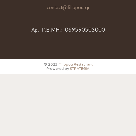
contact@filippou.gr
Αρ. Γ.Ε.ΜΗ.:
069590503000
© 2023
Filippou Restaurant
Prowered by
STRATEGIA