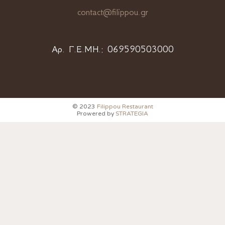
contact@filippou.gr
Αρ. Γ.Ε.ΜΗ.:
069590503000
© 2023
Filippou Restaurant
Prowered by
STRATEGIA