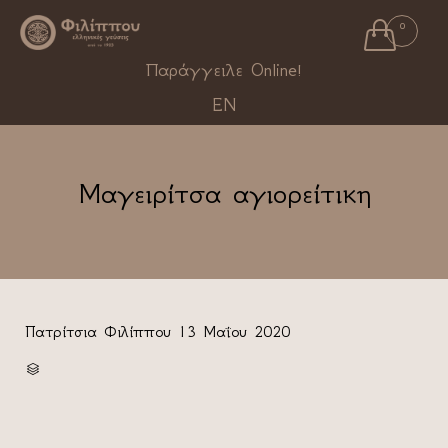

0
Ski
Παράγγειλε Online!
to
EN
con
Μαγειρίτσα αγιορείτικη
Πατρίτσια Φιλίππου
13 Μαΐου 2020
CATEGORY
