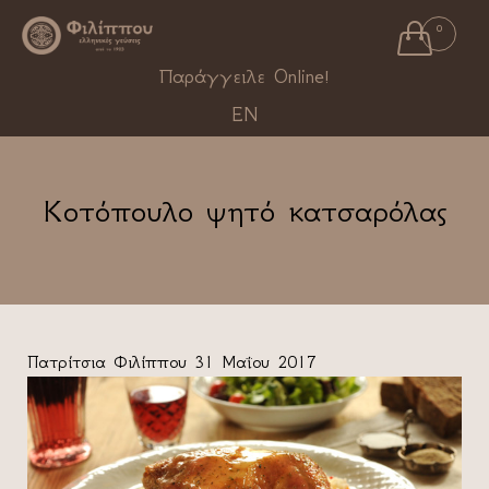

0
Ski
Παράγγειλε Online!
to
EN
con
Κοτόπουλο ψητό κατσαρόλας
Πατρίτσια Φιλίππου
31 Μαΐου 2017