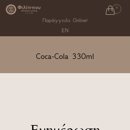

0
Ski
Παράγγειλε Online!
to
EN
con
Coca-Cola 330ml