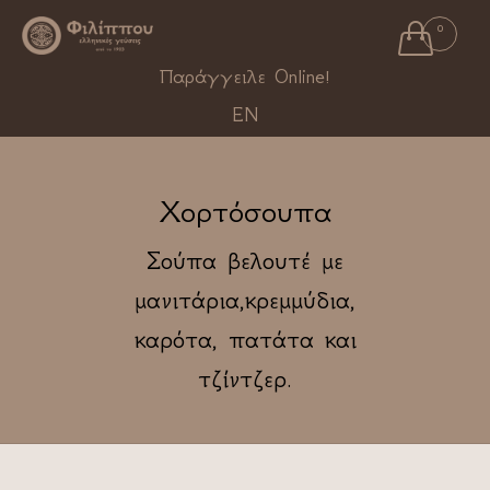

0
Ski
Παράγγειλε Online!
to
EN
con
Χορτόσουπα
Σούπα βελουτέ με
μανιτάρια,κρεμμύδια,
καρότα, πατάτα και
τζίντζερ.