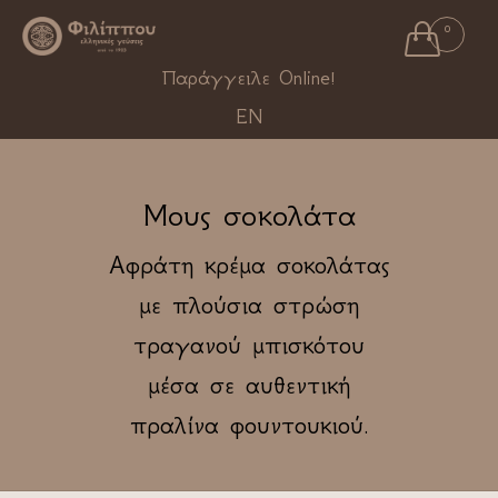

0
Ski
Παράγγειλε Online!
to
EN
con
Μους σοκολάτα
Αφράτη κρέμα σοκολάτας
με πλούσια στρώση
τραγανού μπισκότου
μέσα σε αυθεντική
πραλίνα φουντουκιού.