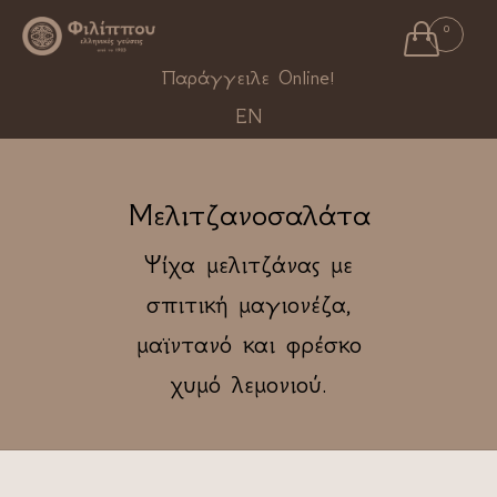

0
Ski
Παράγγειλε Online!
to
EN
con
Μελιτζανοσαλάτα
Ψίχα μελιτζάνας με
σπιτική μαγιονέζα,
μαϊντανό και φρέσκο
χυμό λεμονιού.