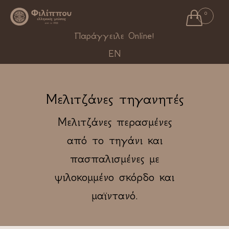

0
Ski
Παράγγειλε Online!
to
EN
con
Μελιτζάνες τηγανητές
Μελιτζάνες περασμένες
από το τηγάνι και
πασπαλισμένες με
ψιλοκομμένο σκόρδο και
μαϊντανό.