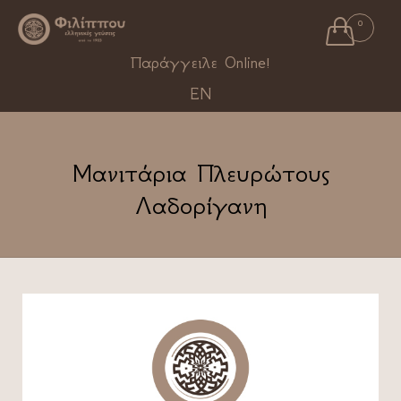

0
Ski
Παράγγειλε Online!
to
EN
con
Μανιτάρια Πλευρώτους
Λαδορίγανη