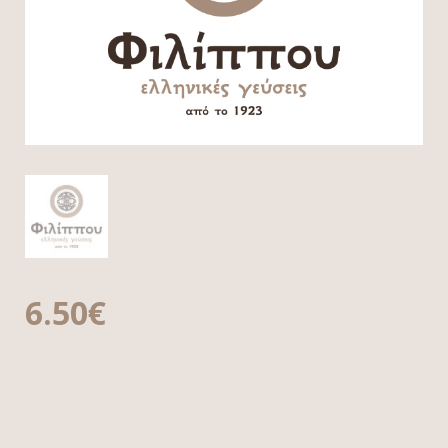
6.50
€