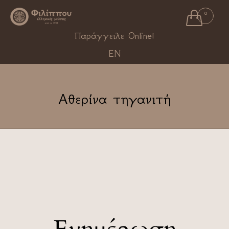

0
Ski
Παράγγειλε Online!
to
EN
con
Αθερίνα τηγανιτή