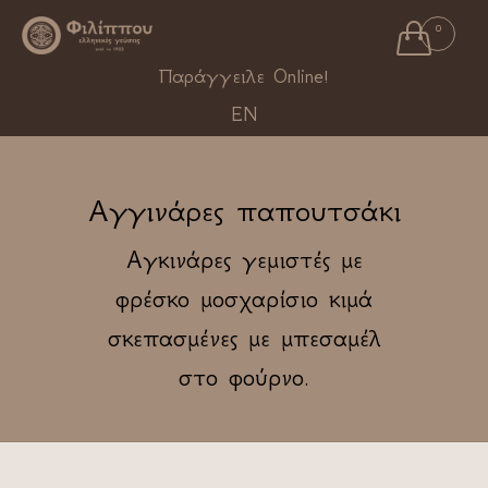

0
Ski
Παράγγειλε Online!
to
EN
con
Αγγινάρες παπουτσάκι
Αγκινάρες γεμιστές με
φρέσκο μοσχαρίσιο κιμά
σκεπασμένες με μπεσαμέλ
στο φούρνο.