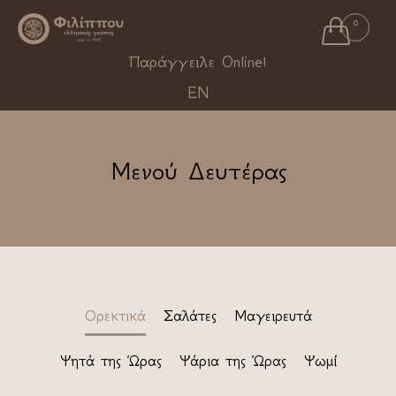

0
Ski
Παράγγειλε Online!
to
EN
con
Μενού Δευτέρας
Ορεκτικά
Σαλάτες
Μαγειρευτά
Ψητά της Ώρας
Ψάρια της Ώρας
Ψωμί